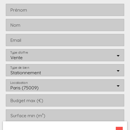
Prénom
Nom
Email
Type d'offre
Vente
Type de bien
Stationnement
Localisation
Paris (75009)
Budget max (€)
Surface min (m²)