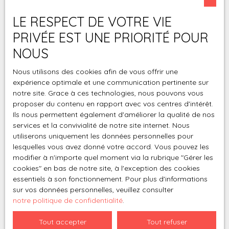
J'accepte le traitement de mes données
personnelles conformément au RGPD. Si vous ne
LE RESPECT DE VOTRE VIE
souhaitez pas faire l'objet de prospection
PRIVÉE EST UNE PRIORITÉ POUR
commerciale par voie téléphonique, vous pouvez
vous inscrire gratuitement sur la liste d'opposition
NOUS
au démarchage téléphonique, prévu par l'article
L223-1 du code de la consommation, sur le site
Nous utilisons des cookies afin de vous offrir une
expérience optimale et une communication pertinente sur
Internet www.bloctel.gouv.fr ou par courrier
notre site. Grace à ces technologies, nous pouvons vous
adressé à :
proposer du contenu en rapport avec vos centres d'intérêt.
Ils nous permettent également d'améliorer la qualité de nos
Société Worldline, Service Bloctel, CS 61311, 41013
services et la convivialité de notre site internet. Nous
BLOIS CEDEX.
utiliserons uniquement les données personnelles pour
lesquelles vous avez donné votre accord. Vous pouvez les
Pour en savoir plus sur le traitement de vos
modifier à n'importe quel moment via la rubrique ″Gérer les
données personnelles, veuillez consulter notre
cookies″ en bas de notre site, à l'exception des cookies
politique de confidentialité
.
essentiels à son fonctionnement. Pour plus d'informations
sur vos données personnelles, veuillez consulter
notre politique de confidentialité
.
Recevoir des annonces
Tout accepter
Tout refuser