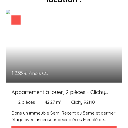
1 235
€ /mois CC
Appartement à louer, 2 pièces - Clichy
92110
2
pièces
42.27
m²
Clichy 92110
Dans un immeuble Semi Récent au 5eme et dernier
étage avec ascenseur deux pièces Meublé de
42,27m² se composant: D'une entrée avec placard,