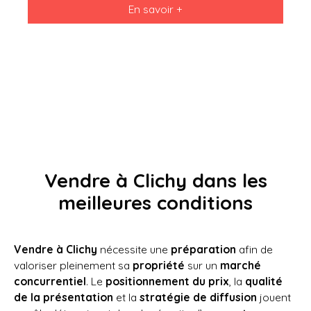
En savoir +
belle pièce de vie avec grand balcon, cuisine
aménagée et équipée, chambre, salle d'eau, WC
séparé . Parking en sus 70 euros Chauffage
collectif
Vendre à Clichy dans les
meilleures conditions
Vendre à Clichy
nécessite une
préparation
afin de
valoriser pleinement sa
propriété
sur un
marché
concurrentiel
. Le
positionnement du prix
, la
qualité
de la présentation
et la
stratégie de diffusion
jouent