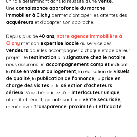
un rôle déterminant dans la réussite d’une
vente
.
Une
connaissance approfondie du marché
immobilier à Clichy
permet d’anticiper les attentes des
acquéreurs
et d’adapter son approche.
Depuis plus de
40 ans
,
notre agence immobilière à
Clichy
met son
expertise locale
au service des
vendeurs
pour les accompagner à chaque étape de leur
projet. De l’
estimation
à la
signature chez le notaire
,
nous assurons un
accompagnement complet
incluant
la
mise en valeur du logement
, la réalisation de
visuels
de qualité
, la
publication de l’annonce
, la
prise en
charge des visites
et la
sélection d’acheteurs
sérieux
. Vous bénéficiez d’un
interlocuteur unique
,
attentif et réactif, garantissant une
vente sécurisée
,
menée avec
transparence
,
proximité
et
efficacité
.