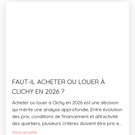
FAUT-IL ACHETER OU LOUER À
CLICHY EN 2026 ?
Acheter ou louer à Clichy en 2026 est une décision
qui mérite une analyse approfondie. Entre évolution
des prix, conditions de financement et attractivité
des quartiers, plusieurs critères doivent être pris en
compte avant de se lancer. Dans cet article, notre
Notre actualité