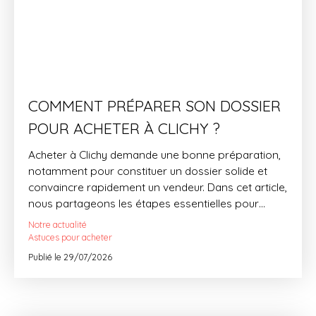
COMMENT PRÉPARER SON DOSSIER
POUR ACHETER À CLICHY ?
Acheter à Clichy demande une bonne préparation,
notamment pour constituer un dossier solide et
convaincre rapidement un vendeur. Dans cet article,
nous partageons les étapes essentielles pour
mettre toutes les chances de votre côté et
Notre actualité
concrétiser votre projet dans les meilleures
Astuces pour acheter
conditions. Découvrez les conseils de notre équipe,
Publié le 29/07/2026
spécialiste du marché clichois depuis plus de 40
ans.