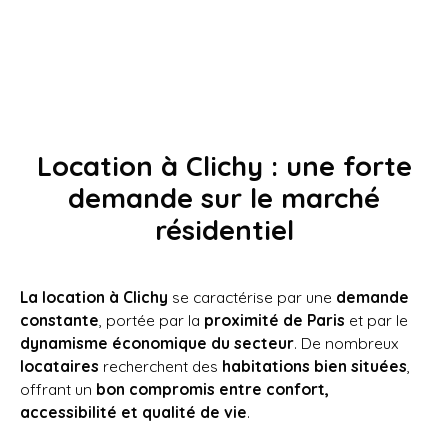
chaussée, ce parking vous offre un accès ultra-
rapide à votre véhicule. Idéal petite voiture ou deux
roues.
Location à Clichy : une forte
demande sur le marché
résidentiel
La location à Clichy
se caractérise par une
demande
constante
, portée par la
proximité de Paris
et par le
dynamisme économique du secteur
. De nombreux
locataires
recherchent des
habitations bien situées
,
offrant un
bon compromis entre confort,
accessibilité et qualité de vie
.