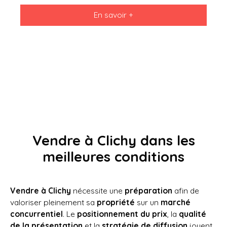
42,27m² se composant: D'une entrée avec placard,
En savoir +
belle pièce de vie avec grand balcon, cuisine
aménagée et équipée, chambre, salle d'eau, WC
séparé . Parking en sus 70 euros Chauffage
collectif
Vendre à Clichy dans les
meilleures conditions
Vendre à Clichy
nécessite une
préparation
afin de
valoriser pleinement sa
propriété
sur un
marché
concurrentiel
. Le
positionnement du prix
, la
qualité
de la présentation
et la
stratégie de diffusion
jouent