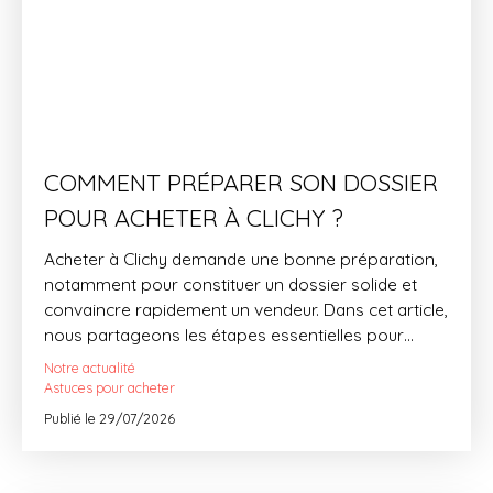
COMMENT PRÉPARER SON DOSSIER
POUR ACHETER À CLICHY ?
Acheter à Clichy demande une bonne préparation,
notamment pour constituer un dossier solide et
convaincre rapidement un vendeur. Dans cet article,
nous partageons les étapes essentielles pour
mettre toutes les chances de votre côté et
Notre actualité
concrétiser votre projet dans les meilleures
Astuces pour acheter
conditions. Découvrez les conseils de notre équipe,
Publié le 29/07/2026
spécialiste du marché clichois depuis plus de 40
ans.