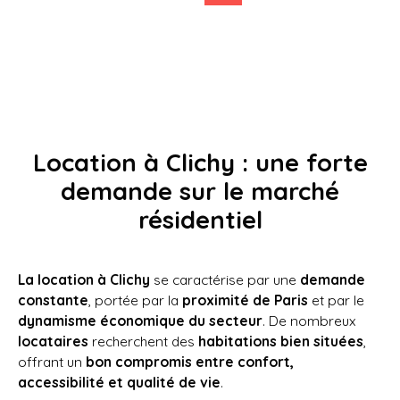
environnement clos et surveillé. Situé au rez-de-
chaussée, ce parking vous offre un accès ultra-
rapide à votre véhicule. Idéal petite voiture ou deux
roues.
Location à Clichy : une forte
demande sur le marché
résidentiel
La location à Clichy
se caractérise par une
demande
constante
, portée par la
proximité de Paris
et par le
dynamisme économique du secteur
. De nombreux
locataires
recherchent des
habitations bien situées
,
offrant un
bon compromis entre confort,
accessibilité et qualité de vie
.