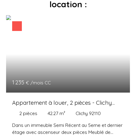
location :
1 235
€ /mois CC
Appartement à louer, 2 pièces - Clichy
92110
2
pièces
42.27
m²
Clichy 92110
Dans un immeuble Semi Récent au 5eme et dernier
étage avec ascenseur deux pièces Meublé de